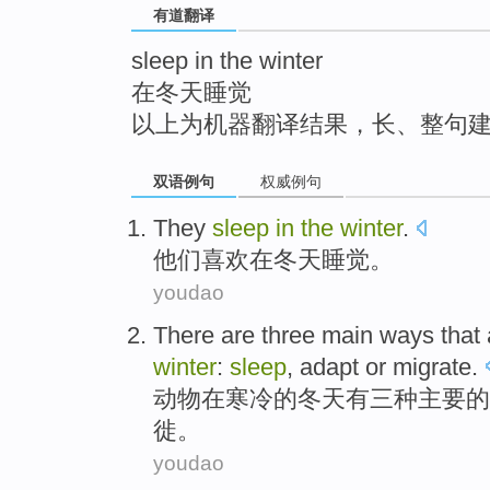
有道翻译
top
sleep in the winter
在冬天睡觉
以上为机器翻译结果，长、整句
双语例句
权威例句
They
sleep
in
the
winter
.
他们
喜欢
在
冬天
睡觉
。
youdao
There are
three
main
ways
that
winter
:
sleep
,
adapt
or
migrate
.
动物
在
寒冷
的
冬天
有
三种
主要
的
徙。
youdao