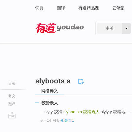
词典
翻译
有道精品课
云笔记
中英
有道 - 网易旗下搜索
slyboots s
目录
网络释义
释义
狡猾既人
翻译
... sly y 狡猾
slyboots s
狡猾既人
slyly y 狡猾地 ...
基于1个网页
-
相关网页
go
top