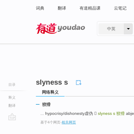
词典
翻译
有道精品课
云笔记
中英
有道 - 网易旗下搜索
slyness s
目录
网络释义
释义
狡猾
翻译
... hypocrisy/dishonesty虚伪 
slyness s
狡猾
abj
基于4个网页
-
相关网页
go
top