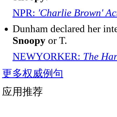
NPR:
'Charlie Brown' Ac
Dunham declared her inten
Snoopy
or T.
NEWYORKER:
The Har
更多权威例句
应用推荐