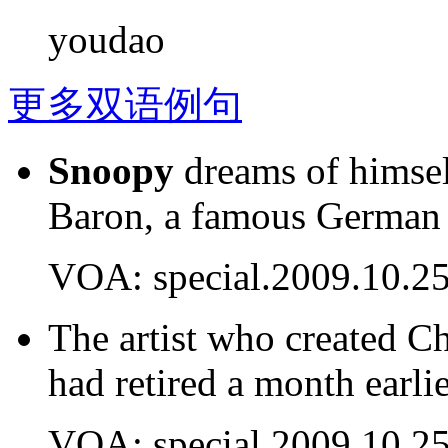
youdao
更多双语例句
Snoopy
dreams of himself
Baron, a famous German f
VOA: special.2009.10.2
The artist who created C
had retired a month earli
VOA: special.2009.10.2