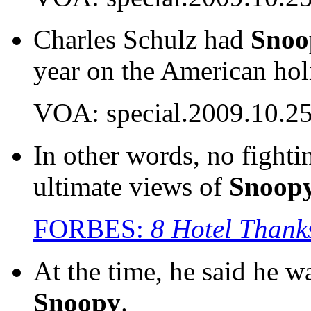
Charles Schulz had
Snoo
year on the American holi
VOA: special.2009.10.2
In other words, no fighti
ultimate views of
Snoop
FORBES:
8 Hotel Thank
At the time, he said he 
Snoopy
.