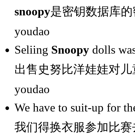
snoopy
是
密钥
数据库
的
youdao
Seliing
Snoopy
dolls
was
出售
史努比
洋娃娃
对
儿
youdao
We
have to
suit-up for
th
我们
得
换
衣服参加
比赛