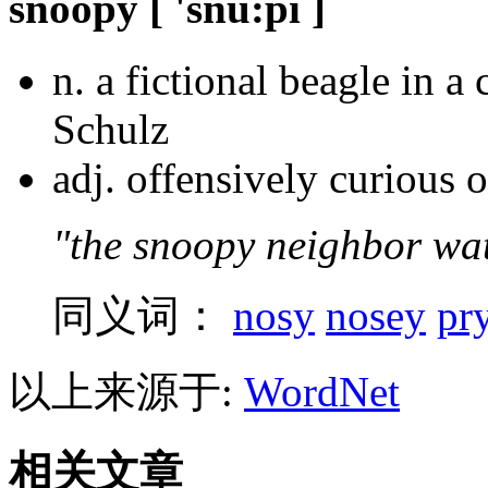
snoopy
[ 'snu:pi ]
n.
a fictional beagle in a
Schulz
adj.
offensively curious o
"the snoopy neighbor wat
同义词：
nosy
nosey
pr
以上来源于:
WordNet
相关文章