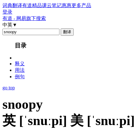
词典
翻译
有道精品课
云笔记
惠惠
更多产品
登录
有道 - 网易旗下搜索
中英
▼
目录
释义
用法
例句
go top
snoopy
英
[ˈsnuːpi]
美
[ˈsnuːpi]