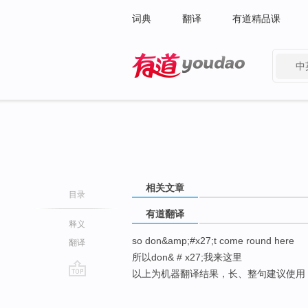
词典
翻译
有道精品课
中
有道 - 网易旗下搜索
相关文章
目录
有道翻译
释义
so don&amp;#x27;t come round here
翻译
所以don& # x27;我来这里
以上为机器翻译结果，长、整句建议使用
go
top