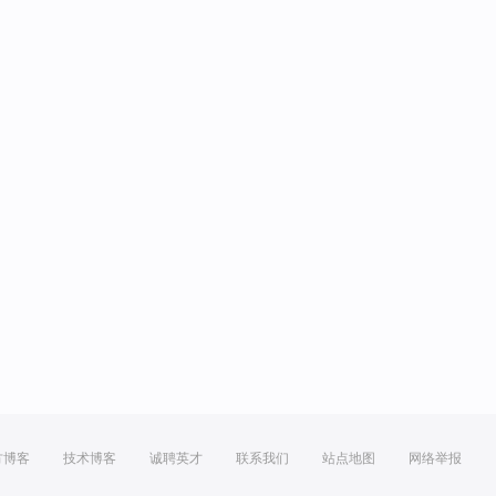
方博客
技术博客
诚聘英才
联系我们
站点地图
网络举报