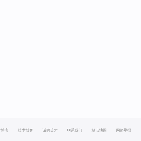
方博客
技术博客
诚聘英才
联系我们
站点地图
网络举报