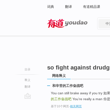
词典
翻译
有道精品课
中
有道 - 网易旗下搜索
so fight against drudg
目录
网络释义
释义
和辛苦的工作奋战吧
翻译
You can still brake away if y
的工作奋战吧
You’re really a man
go
基于10个网页
-
相关网页
top