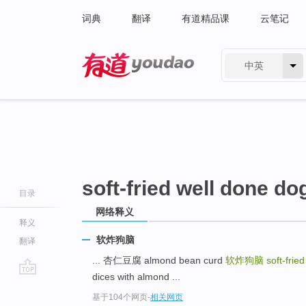
词典
翻译
有道精品课
云笔记
中英
有道 - 网易旗下搜索
soft-fried well done do
目录
网络释义
释义
软炸狗脑
翻译
... 杏仁豆腐 almond bean curd
软炸狗脑
soft-frie
dices with almond ...
go
基于104个网页
-
相关网页
top