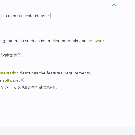
il
to communicate
ideas
.
。
ing
materials
such as
instruction manuals
and
software
，
软件
文档等。
mentation
describes
the
features
,
requirements
,
e
software
.
，
要求
，
安装
和
软件
的
基本
操作
。