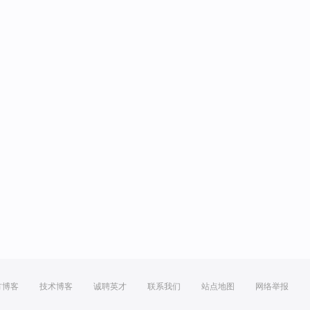
方博客
技术博客
诚聘英才
联系我们
站点地图
网络举报