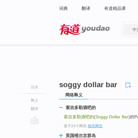
词典
翻译
有道精品课
中
有道 - 网易旗下搜索
soggy dollar bar
目录
网络释义
释义
索吉多勒酒吧的
翻译
索吉多勒酒吧的
(
Soggy Dollar Bar
)的Pai
基于24个网页
-
相关网页
go
top
英国维尔京群岛