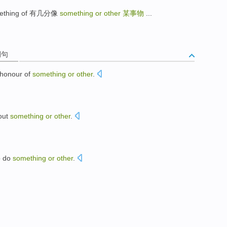
mething of 有几分像
something or other
某事物
...
例句
honour
of
something
or
other
.
out
something
or
other
.
o
do
something
or
other
.
。