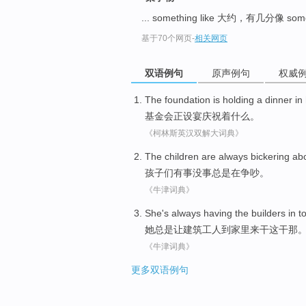
... something like 大约，有几分像 so
基于70个网页
-
相关网页
双语例句
原声例句
权威
The foundation
is holding
a
dinner
in
基金会
正
设宴
庆祝
着
什么
。
《柯林斯英汉双解大词典》
The children
are
always
bickering
ab
孩子
们有事没事
总是
在争吵。
《牛津词典》
She
's always
having
the builders
in
t
她
总是
让
建筑
工人到家里来干这干那
《牛津词典》
更多双语例句