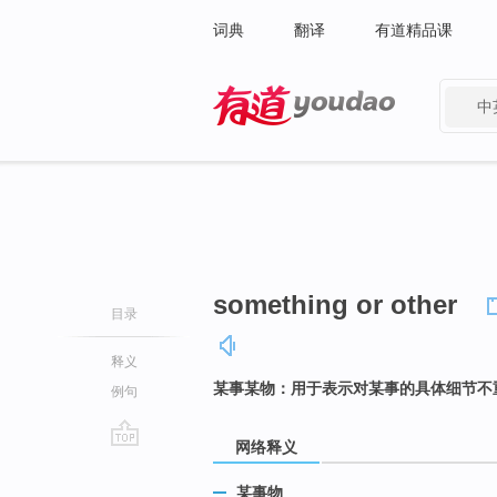
词典
翻译
有道精品课
中
有道 - 网易旗下搜索
something or other
目录
释义
某事某物：用于表示对某事的具体细节不
例句
网络释义
go
top
某事物