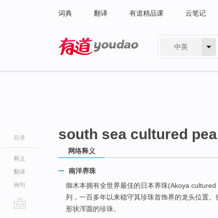
词典
翻译
有道精品课
云笔记
中英
有道 - 网易旗下搜索
south sea cultured pea
目录
网络释义
释义
南洋养珠
翻译
例句
御木本拥有全世界最佳的日本养珠(Akoya cultured p
列，一百多年以来稳守其珍珠首饰界的龙头位置。
形状浑圆的珍珠。
go