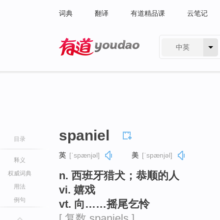
词典
翻译
有道精品课
云笔记
中英
有道 - 网易旗下搜索
spaniel
目录
英
[ˈspænjəl]
美
[ˈspænjəl]
释义
n. 西班牙猎犬；恭顺的人
权威词典
用法
vi. 嬉戏
例句
vt. 向……摇尾乞怜
[ 复数 spaniels ]