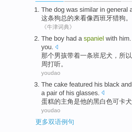
The
dog
was similar
in general
a
这
条狗
总的
来看
像
西班牙猎狗。
《牛津词典》
The boy
had
a
spaniel
with
him
you
.
那个
男孩带着
一
条班尼犬，所以
周
打听。
youdao
The cake
featured
his
black
an
a
pair of
his
glasses
.
蛋糕
的主角是
他
的
黑
白色
可卡犬
youdao
更多双语例句