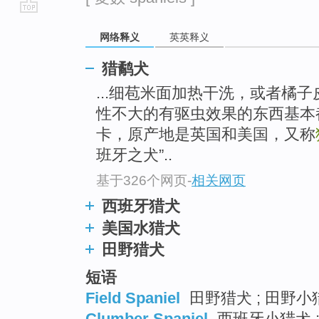
go
网络释义
英英释义
top
猎鹬犬
...细苞米面加热干洗，或者橘
性不大的有驱虫效果的东西基本
卡，原产地是英国和美国，又称
班牙之犬”..
基于326个网页
-
相关网页
西班牙猎犬
美国水猎犬
田野猎犬
短语
Field Spaniel
田野猎犬 ; 田野小猎
Clumber Spaniel
西班牙小猎犬 ;