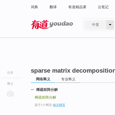
词典
翻译
有道精品课
云笔记
中英
有道 - 网易旗下搜索
sparse matrix decompositio
目录
网络释义
专业释义
释义
稀疏矩阵分解
稀疏矩阵分解
go
基于1个网页
-
相关网页
top