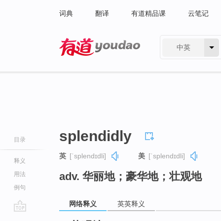
词典
翻译
有道精品课
云笔记
中英
有道 - 网易旗下搜索
splendidly
目录
英
[ˈsplendɪdli]
美
[ˈsplendɪdli]
释义
adv. 华丽地；豪华地；壮观地
用法
例句
网络释义
英英释义
go