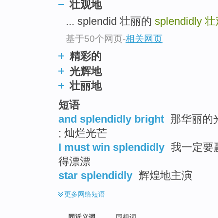
壮观地
top
... splendid 壮丽的
splendidly
壮
基于50个网页
-
相关网页
精彩的
光辉地
壮丽地
短语
and splendidly bright
那华丽的光
; 灿烂光芒
I must win splendidly
我一定要赢
得漂漂
star splendidly
辉煌地主演
更多
网络短语
同近义词
同根词