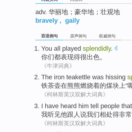
adv. 华丽地；豪华地；壮观地
bravely
,
gaily
双语例句
原声例句
权威例句
You
all
played
splendidly
.
你们
都
表现
得很出色。
《牛津词典》
The iron
teakettle
was
hissing
s
铁
茶壶在
熊熊燃烧着的
煤块
上“
《柯林斯英汉双解大词典》
I
have heard
him
tell
people
that
我
听见
他
跟
人
说
我们
相处
得非常
《柯林斯英汉双解大词典》