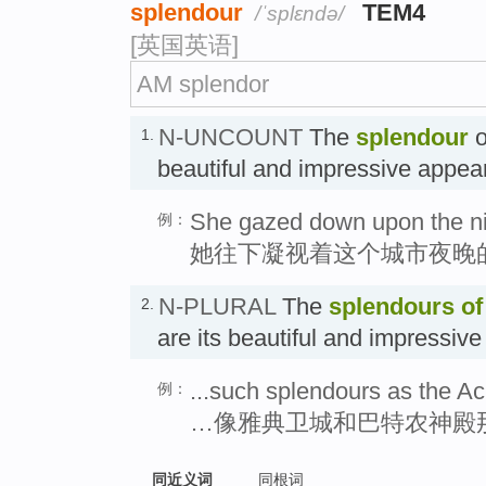
splendour
TEM4
/ˈsplɛndə/
[英国英语]
AM splendor
N-UNCOUNT
The
splendour
o
1.
beautiful and impressive a
She gazed down upon the nig
例：
她往下凝视着这个城市夜晚
N-PLURAL
The
splendours
of
2.
are its beautiful and impres
...such splendours as the Ac
例：
…像雅典卫城和巴特农神殿
同近义词
同根词