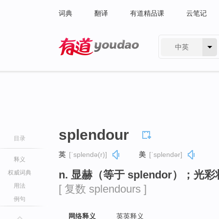
词典
翻译
有道精品课
云笔记
中英
有道 - 网易旗下搜索
splendour
目录
英
[ˈsplendə(r)]
美
[ˈsplendər]
释义
n. 显赫（等于 splendor）；光
权威词典
用法
[ 复数 splendours ]
例句
网络释义
英英释义