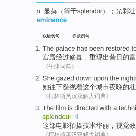
n. 显赫（等于splendor）；光彩
eminence
双语例句
权威例句
The palace
has been restored
t
宫殿
经过
修葺，重现出
昔日
的
富
《牛津词典》
She
gazed down upon
the
night
她
往
下
凝视着
这个
城市
夜晚
的
壮
《柯林斯英汉双解大词典》
The film
is directed with a
techn
splendour
.
这部
电影拍摄
技术
华丽
，
视觉
效
《柯林斯英汉双解大词典》