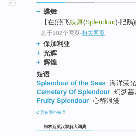
go
蝶舞
top
【在(燕飞
蝶舞
(
Splendour
)-肥鹅
基于502个网页
-
相关网页
保加利亚
光辉
辉煌
短语
Splendour of the Seas
海洋荣光号
Cemetery Of Splendour
幻梦墓
Fruity Splendour
心醉浪漫
更多
网络短语
柯林斯英汉双解大词典