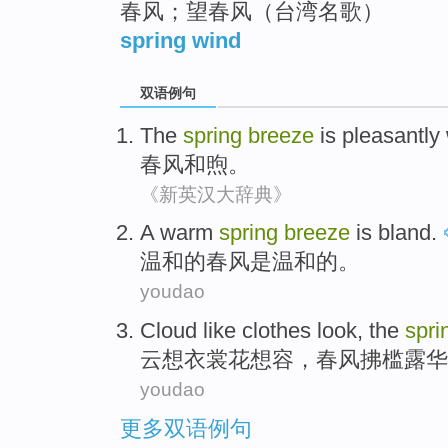
春风；望春风（台湾名歌）
spring wind
双语例句
The
spring
breeze
is
pleasantly
春风
和煦
。
《新英汉大辞典》
A
warm
spring
breeze
is
bland
.
温和
的
春风
是
温和
的。
youdao
Cloud
like
clothes
look,
the
spr
云
想
衣裳
花想容，
春风
拂槛露华
youdao
更多双语例句