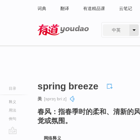
词典
翻译
有道精品课
云笔记
中英
有道 - 网易旗下搜索
spring breeze
目录
美
[sprɪŋ briːz]
释义
春风：指春季时的柔和、清新的
用法
例句
觉或氛围。
go
网络释义