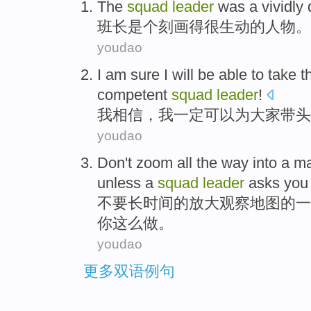
The
squad
leader
was a
vividly
班长
是个
刻画得很
生动的人物。
youdao
I
am sure
I
will be
able to
take t
competent
squad
leader
!
我
相信
，我
一定
可以
为
大家
带头
youdao
Don't
zoom
all
the
way into
a
m
unless
a
squad
leader
asks
you
不要
长
时间
的
放大观察
地图
的
一
你
这么做。
youdao
更多双语例句