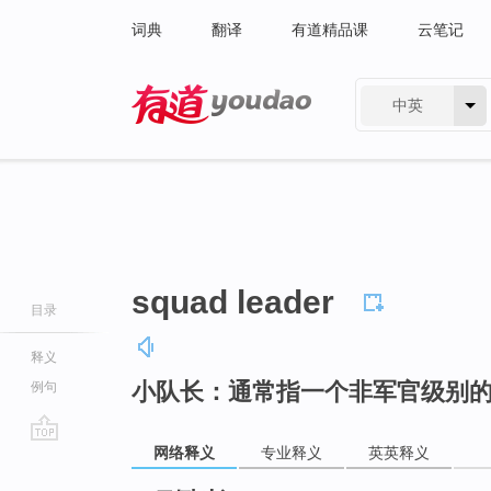
词典
翻译
有道精品课
云笔记
中英
有道 - 网易旗下搜索
squad leader
目录
释义
小队长：通常指一个非军官级别
例句
网络释义
专业释义
英英释义
go
top