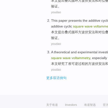
本文
提出
叠式
循环
方波
伏安
法
和
对位
验证。
youdao
This paper
presents
the additive
cycl
additive cyclic
square
wave
voltamme
本文
提出
叠式
循环
方波
伏安
法
和
对位
验证。
youdao
A
theoretical
and
experimental
invest
square
wave
voltammetry
, especially
本文
研究
了准
可逆
过程
的
方波
伏安
法
youdao
更多双语例句
关于有道
Investors
有道智选
官