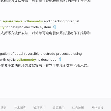
叠式循环方波伏安法，对简单可逆电极体系的理论作了推导和
ic
square
wave
voltammetry
and
checking potential
try
for
catalytic
electrode
system
.
叠式循环方波伏安法，
对
简单可逆
电极
体系
的理论作了推导和
igation
of
quasi-reversible
electrode
processes
using
 with
cyclic
voltammetry
, is described.
和
作者提出的
循环
方波伏安法，建立了电流函数
理论
表示式。
方博客
技术博客
诚聘英才
联系我们
站点地图
网络举报