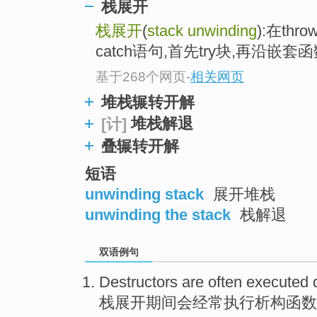
栈展开
栈展开
(
stack unwinding
):在th
catch语句,首先try块,再沿嵌
基于268个网页
-
相关网页
堆栈辗转开解
堆栈解退
[计]
叠辗转开解
短语
unwinding stack
展开堆栈
unwinding the stack
栈解退
双语例句
Destructors
are
often
executed
栈
展开
期间
会
经常
执行
析
构函数