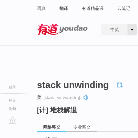
词典
翻译
有道精品课
云笔记
中英
有道 - 网易旗下搜索
stack unwinding
目录
美
[stæk ˌʌnˈwaɪndɪŋ]
释义
[计] 堆栈解退
例句
网络释义
专业释义
go
top