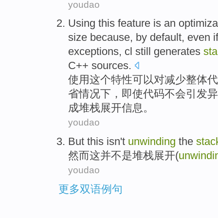
youdao
Using
this
feature
is
an optimiza
size
because
,
by default
,
even i
exceptions,
cl
still
generates
st
C++
sources
.
使用
这个
特性
可以
对减少
整体
代
省情况下，
即使
代码
不会
引发
异
成
堆栈
展开
信息。
youdao
But
this
isn
't
unwinding
the
stac
然而
这
并
不是
堆栈
展开(
unwindi
youdao
更多双语例句