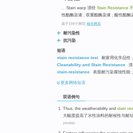
... Stain warp 渍经
Stain Resistance
性酯酶染液 ; 双重酯酶染液 ; 酸性酯酶染液
基于194个网页
-
相关网页
耐污染性
抗污染
短语
stain resistance test
耐家用化学品性 
Cleanability and Stain Resistance
清
stain-resistance
表面耐污染腐蚀性能 ;
更多
网络短语
双语例句
Thus,
the
weatherability
and
stain
re
大幅度
提高了
水性
涂料
的
耐候性
与
耐
youdao