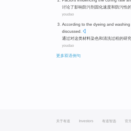
Factors
influencing
the
curing
rate
an
讨论
了
影响
防污
剂
固化
速度
和
防污
性
youdao
According
to
the
dyeing
and
washing
discussed
.
通过
对
这
类材料
染色
和
清洗
过程
的研
youdao
更多双语例句
关于有道
Investors
有道智选
官