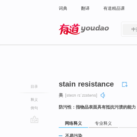
词典
翻译
有道精品课
中
有道 - 网易旗下搜索
stain resistance
目录
美
[steɪn rɪˈzɪstəns]
释义
防污性：指物品表面具有抵抗污渍的能力
例句
网络释义
专业释义
go
top
不易污染