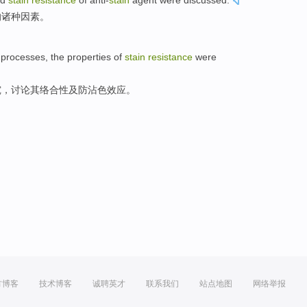
d
stain
resistance
of anti-
stain
agent
were discussed
.
的诸种
因素
。
processes
, the
properties
of
stain
resistance
were
究，讨论其络合
性
及
防沾色效应。
方博客
技术博客
诚聘英才
联系我们
站点地图
网络举报