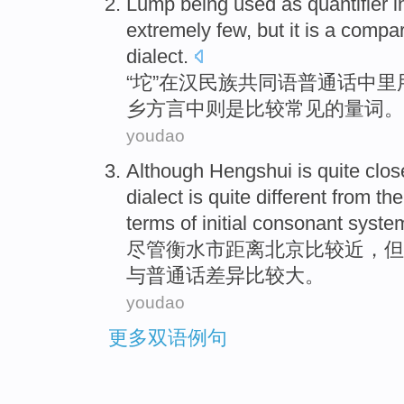
Lump being
used
as
quantifier
i
extremely
few
,
but
it
is
a compar
dialect
.
“
坨
”
在
汉民族
共同语普通话
中里
乡
方言
中
则
是
比较
常见
的量词。
youdao
Although
Hengshui
is
quite
clos
dialect
is
quite
different
from the
terms
of
initial
consonant
syste
尽管
衡水市
距离
北京
比较
近
，但
与
普通话
差异
比较
大。
youdao
更多双语例句