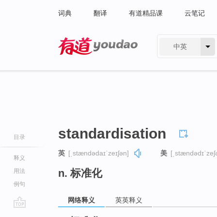
词典
翻译
有道精品课
云笔记
中英
有道 - 网易旗下搜索
standardisation
目录
英
[ˌstændədaɪˈzeɪʃən]
美
[ˌstændədɪˈzeʃ
释义
n. 标准化
用法
例句
网络释义
英英释义
go