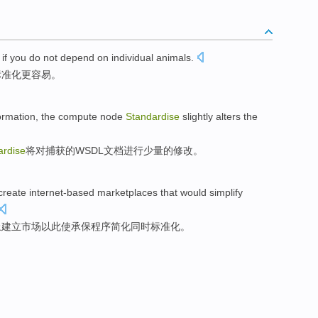
if you
do not
depend on
individual
animals
.
标准化
更
容易。
ormation
,
the compute
node
Standardise
slightly
alters the
ardise
将
对
捕获
的
WSDL
文档
进行少量的修改。
create
internet-based
marketplaces
that would
simplify
上
建立市场
以此使承保程序
简化
同时
标准化
。