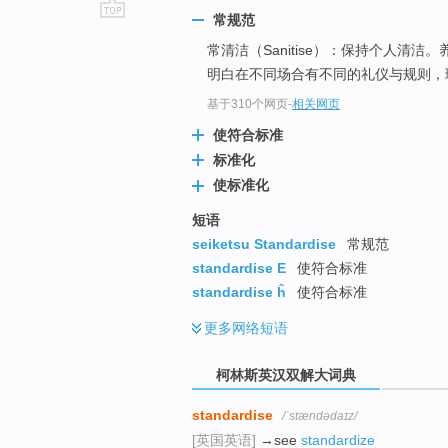
常规范
go
常清洁（Sanitise）：保持个人清
top
明白在不同场合有不同的礼仪与规则，
基于310个网页
-
相关网页
使符合标准
标准化
使标准化
短语
seiketsu Standardise
常规范
standardise E
使符合标准
standardise ĥ
使符合标准
更多
网络短语
柯林斯英汉双解大词典
standardise
/ˈstændədaɪz/
[英国英语]
→see
standardize