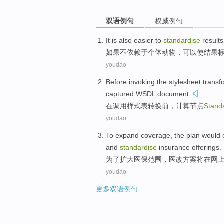
双语例句
权威例句
It
is also easier
to
standardise
results
如果
不
依赖
于
个体
动物，可以使
结果
youdao
Before
invoking the
stylesheet
transf
captured
WSDL
document
.
在
调用
样式表
转换
前，
计算
节点
Stand
youdao
To
expand
coverage
, the
plan
would
and
standardise
insurance offerings.
为了
扩大
医保范围
，医改
方案
将
在网
youdao
更多双语例句