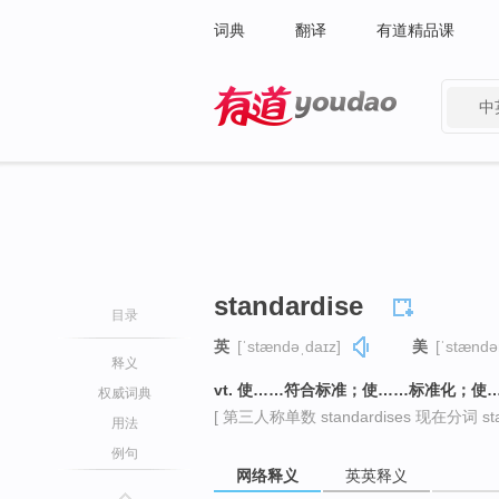
词典
翻译
有道精品课
中
有道 - 网易旗下搜索
standardise
目录
英
[ˈstændəˌdaɪz]
美
[ˈstændə
释义
vt. 使……符合标准；使……标准化；使
权威词典
[ 第三人称单数 standardises 现在分词 stand
用法
例句
网络释义
英英释义