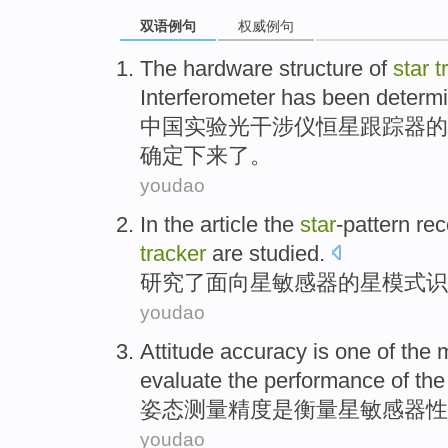
双语例句
权威例句
The
hardware
structure
of
star
t
Interferometer
has been
determ
中国
实验光干涉仪
恒星
跟踪
器
的
确定下来了。
youdao
In the article the
star
-pattern
rec
tracker
are
studied
.
研究了
面向
星
敏感
器的
星
模式
识
youdao
Attitude
accuracy
is
one
of
the
evaluate
the
performance
of th
姿态
测量精度
是
衡量
星
敏感器
性
youdao