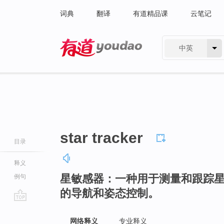
词典
翻译
有道精品课
云笔记
中英
有道 - 网易旗下搜索
star tracker
目录
释义
星敏感器：一种用于测量和跟踪
例句
的导航和姿态控制。
go
top
网络释义
专业释义