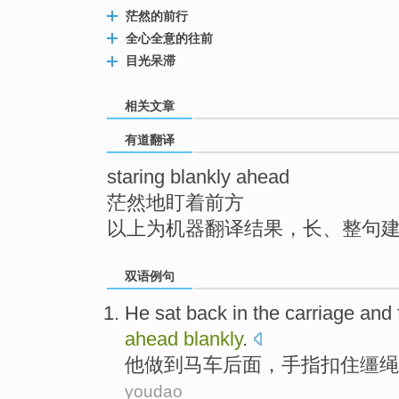
top
茫然的前行
全心全意的往前
目光呆滞
相关文章
有道翻译
staring blankly ahead
茫然地盯着前方
以上为机器翻译结果，长、整句
双语例句
He
sat
back
in
the carriage
and
ahead
blankly
.
他
做到
马车
后面
，
手指扣
住缰绳
youdao