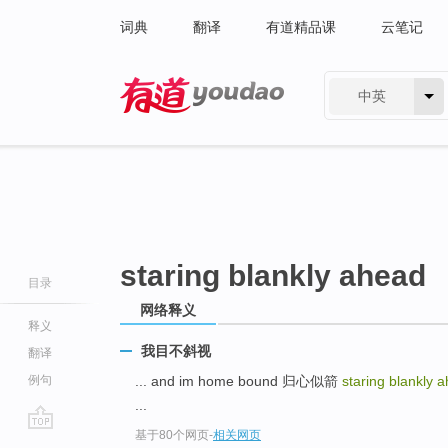
词典
翻译
有道精品课
云笔记
中英
有道 - 网易旗下搜索
staring blankly ahead
目录
网络释义
释义
我目不斜视
翻译
例句
... and im home bound 归心似箭
staring blankly 
...
基于80个网页
-
相关网页
go