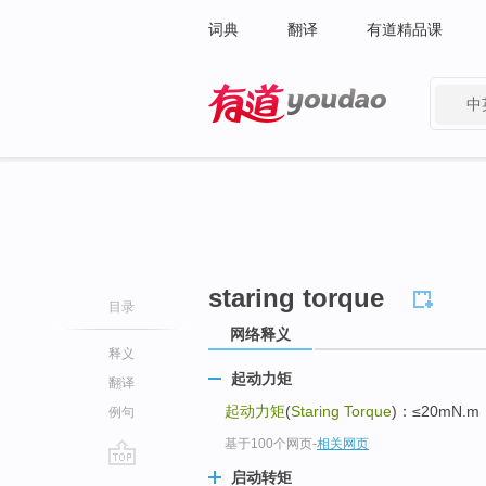
词典
翻译
有道精品课
中
有道 - 网易旗下搜索
staring torque
目录
网络释义
释义
起动力矩
翻译
起动力矩
(
Staring Torque
)：≤20mN.m
例句
基于100个网页
-
相关网页
启动转矩
go