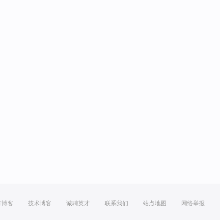
方博客
技术博客
诚聘英才
联系我们
站点地图
网络举报