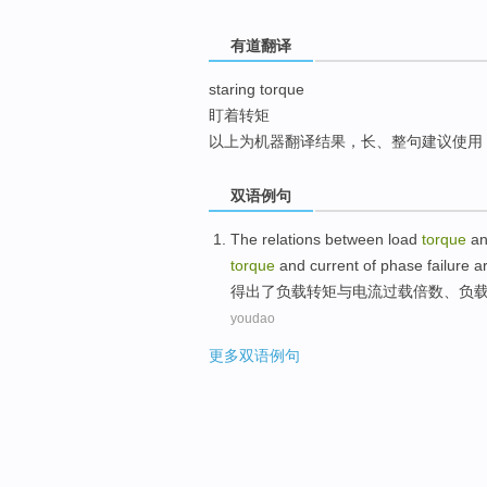
top
有道翻译
staring torque
盯着转矩
以上为机器翻译结果，长、整句建议使用
双语例句
The
relations between
load
torque
a
torque
and current
of
phase
failure a
得出
了
负载
转
矩
与
电流
过载倍数
、负
youdao
更多双语例句