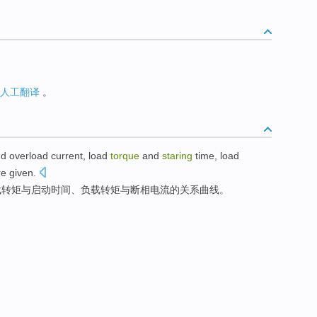
人工翻译
。
nd
overload
current
, load
torque
and
staring
time
, load
re given.
载转矩与
启动
时间
、负载转矩与
断相电流
的
关系
曲线。