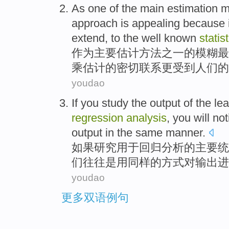
As
one
of the
main
estimation
m
approach
is appealing
because i
extend, to the well known
statis
作为
主要
估计
方法
之一
的
模糊
最
乘估计的密切联系更受到人们的
youdao
If you
study
the
output
of
the
le
regression
analysis
,
you
will
not
output
in the
same
manner
.
如果
研究
用于
回归
分析
的
主要
统
们
往往是
用
同样
的
方式
对
输出进
youdao
更多双语例句