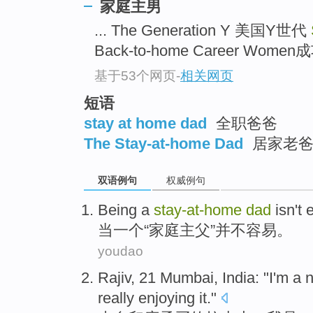
家庭主男
... The Generation Y 美国Y世代
Back-to-home Career Wo
基于53个网页
-
相关网页
短语
stay at home dad
全职爸爸
The Stay-at-home Dad
居家老
双语例句
权威例句
Being
a
stay-at
-
home
dad
isn't
当
一个
“家庭
主父
”
并不
容易
。
youdao
Rajiv
, 21
Mumbai
,
India
: "
I
'm
a
really
enjoying
it."