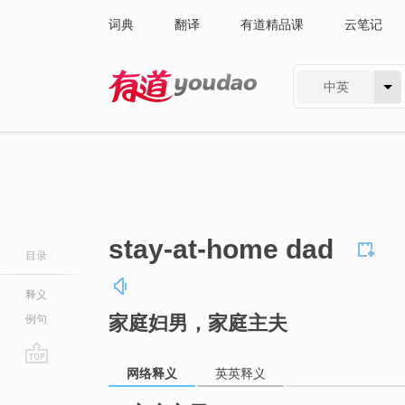
词典
翻译
有道精品课
云笔记
中英
有道 - 网易旗下搜索
stay-at-home dad
目录
释义
家庭妇男，家庭主夫
例句
网络释义
英英释义
go
top