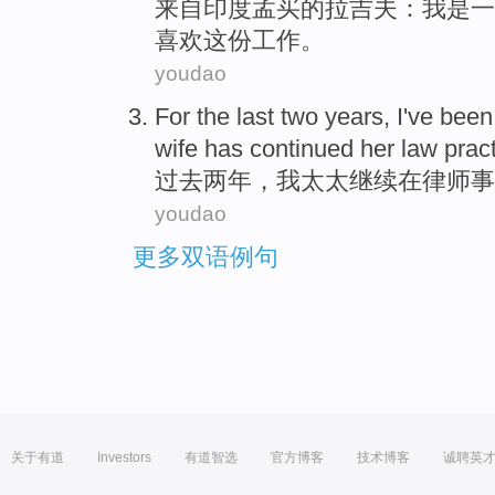
来自
印度
孟买
的
拉吉夫
：
我
是
一
喜欢
这份工作。
youdao
For the last
two
years
,
I
've bee
wife
has
continued
her
law
pract
过去
两
年
，
我
太太
继续在
律师事
youdao
更多双语例句
关于有道
Investors
有道智选
官方博客
技术博客
诚聘英