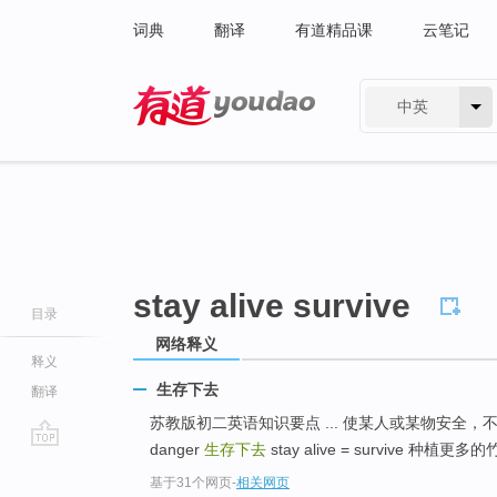
词典
翻译
有道精品课
云笔记
中英
有道 - 网易旗下搜索
stay alive survive
目录
网络释义
释义
生存下去
翻译
苏教版初二英语知识要点 ... 使某人或某物安全，不受威胁 kee
danger
生存下去
stay alive = survive 种植更多的竹
go
基于31个网页
-
相关网页
top