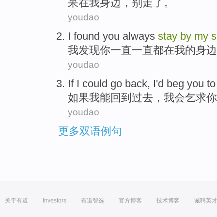
呆
在
我
身边
，
别
走了。
youdao
I
found
you
always
stay
by
my
s
我
发现
你
一直
一直都在
我
的
身边
youdao
If
I
could
go back
,
I
'd
beg
you
t
如果
我
能
回到
过去，
我会
乞求
你
youdao
更多双语例句
关于有道
Investors
有道智选
官方博客
技术博客
诚聘英