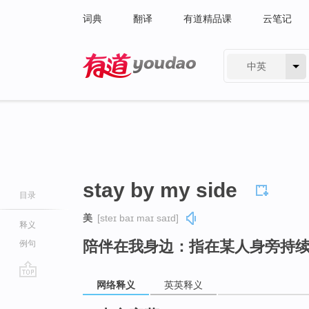
词典
翻译
有道精品课
云笔记
中英
有道 - 网易旗下搜索
stay by my side
目录
美
[steɪ baɪ maɪ saɪd]
释义
陪伴在我身边：指在某人身旁持
例句
网络释义
英英释义
go
top