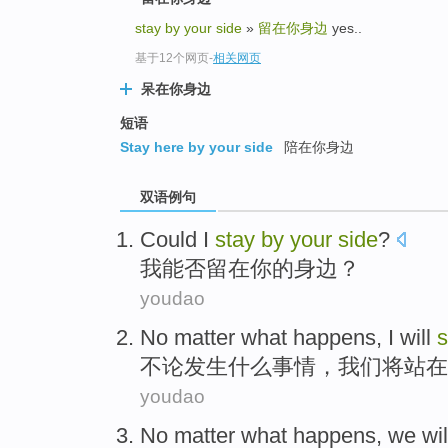
stay by your side
»
留在你身边
yes..
基于12个网页
-
相关网页
呆在你身边
短语
Stay here by your side
陪在你身边
双语例句
Could
I
stay
by
your
side
?
我
能否
留在
你
的
身边
？
youdao
No matter
what
happens
,
I
will
s
不论
发生
什么
事情，
我们
将
站
在
youdao
No matter
what happens
,
we
wil