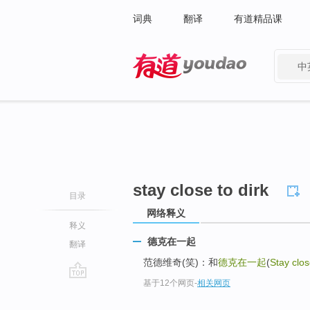
词典
翻译
有道精品课
中
有道 - 网易旗下搜索
stay close to dirk
目录
网络释义
释义
德克在一起
翻译
范德维奇(笑)：和
德克在一起
(
Stay clos
基于12个网页
-
相关网页
go
top