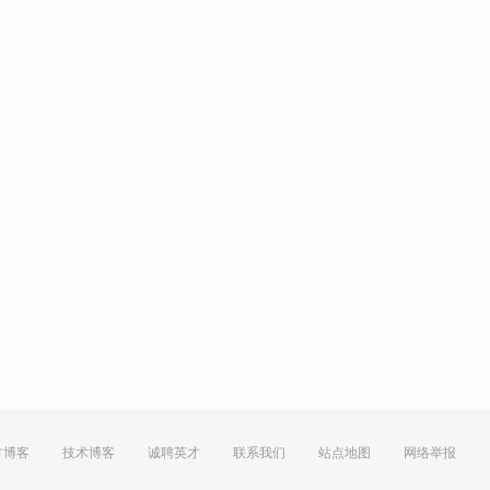
方博客
技术博客
诚聘英才
联系我们
站点地图
网络举报