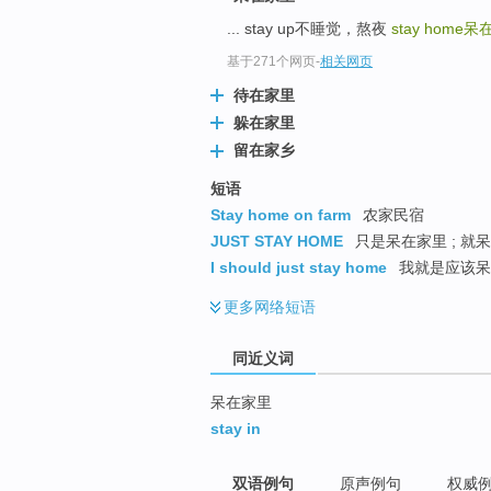
top
... stay up不睡觉，熬夜
stay home
呆
基于271个网页
-
相关网页
待在家里
躲在家里
留在家乡
短语
Stay home on farm
农家民宿
JUST STAY HOME
只是呆在家里 ; 就呆
I should just stay home
我就是应该呆
更多
网络短语
同近义词
呆在家里
stay in
双语例句
原声例句
权威