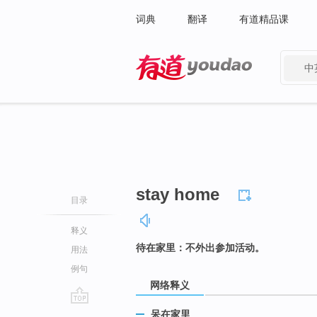
词典
翻译
有道精品课
中
有道 - 网易旗下搜索
stay home
目录
释义
待在家里：不外出参加活动。
用法
例句
网络释义
go
呆在家里