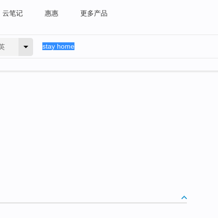
云笔记
惠惠
更多产品
英