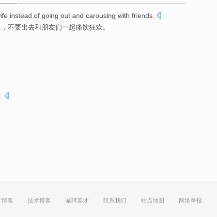
ife
instead
of
going
out and
carousing with
friends
.
里
，
不要
出去
和朋友们一起
痛饮
狂欢。
l
.
方博客
技术博客
诚聘英才
联系我们
站点地图
网络举报