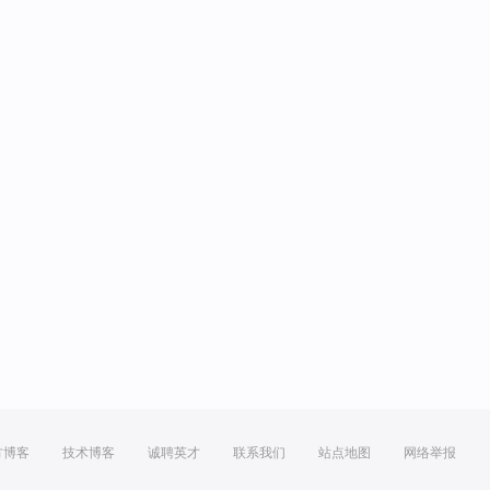
方博客
技术博客
诚聘英才
联系我们
站点地图
网络举报