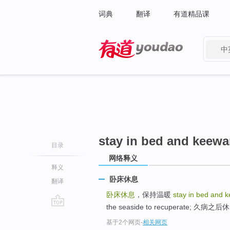
词典
翻译
有道精品课
中
有道 - 网易旗下搜索
stay in bed and keew
目录
网络释义
释义
卧床休息
翻译
卧床休息
，保持温暖
stay in bed and 
the seaside to recuperate; 久病之后休养
go
基于2个网页
-
相关网页
top