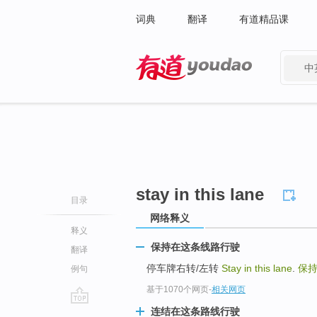
词典
翻译
有道精品课
中
有道 - 网易旗下搜索
stay in this lane
目录
网络释义
释义
保持在这条线路行驶
翻译
停车牌右转/左转
Stay in this lane
.
保
例句
基于1070个网页
-
相关网页
连结在这条路线行驶
go