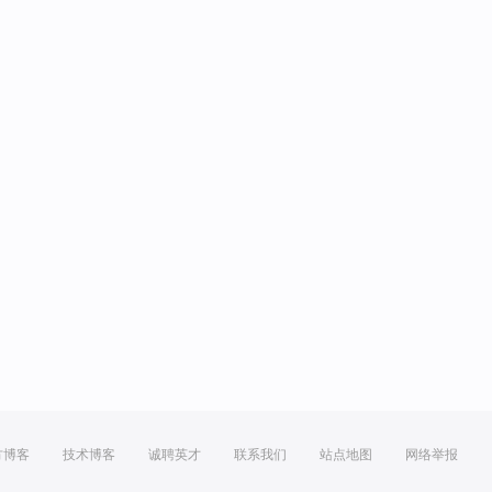
方博客
技术博客
诚聘英才
联系我们
站点地图
网络举报