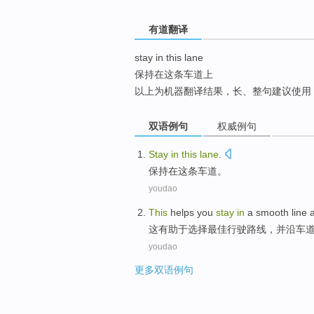
top
有道翻译
stay in this lane
保持在这条车道上
以上为机器翻译结果，长、整句建议使用
双语例句
权威例句
Stay
in
this
lane
.
保持
在
这
条车道
。
youdao
This
helps you
stay
in
a smooth
line
这
有助于
选择最佳行驶
路线
，
并
沿
车
youdao
更多双语例句