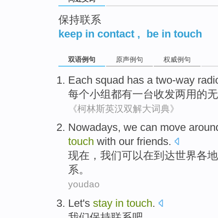
保持联系
keep in contact
,
be in touch
双语例句
原声例句
权威例句
Each
squad
has a
two-way
radi
每个
小组
都
有
一台收发
两用
的
无
《柯林斯英汉双解大词典》
N
owadays, we can move around 
touch
with our friends.
现
在，我们可以在到达世界各地
系。
youdao
Let's
stay
in
touch
.
我们
保持
联系吧
。