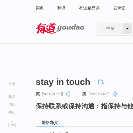
词典
翻译
有道精品课
云笔记
中英
有道 - 网易旗下搜索
stay in touch
目录
英
[steɪ ɪn tʌtʃ]
美
[steɪ ɪn tʌtʃ]
释义
保持联系或保持沟通：指保持与
用法
例句
网络释义
go