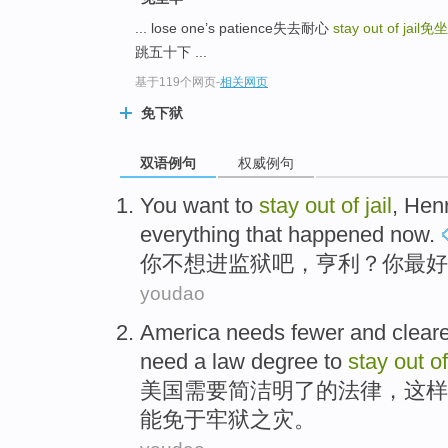
... lose one’s patience失去耐心
stay out of jail
免坐
跳五十下 ...
基于119个网页
-
相关网页
免下狱
双语例句
权威例句
You
want to
stay
out
of
jail
,
Hen
everything
that happened now
.
你
不想
进
监狱
吧，
亨利
？你
最好
youdao
America
needs
fewer
and clear
need
a
law
degree
to
stay
out
o
美国
需要
简洁
明了
的
法律
，
这样
能
免于牢狱之灾
。