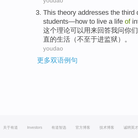
youdao
This
theory
addresses
the third
students—
how to
live
a
life
of
in
这个
理论
可以用来回答
我
问
你们
直
的
生活
（
不至于进监狱
）。
youdao
更多双语例句
关于有道
Investors
有道智选
官方博客
技术博客
诚聘英