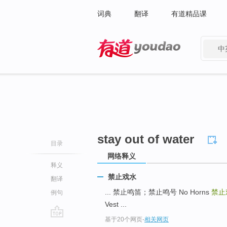
词典
翻译
有道精品课
中
有道 - 网易旗下搜索
stay out of water
目录
网络释义
释义
禁止戏水
翻译
... 禁止鸣笛；禁止鸣号 No Horns
禁止
例句
Vest ...
基于20个网页
-
相关网页
go