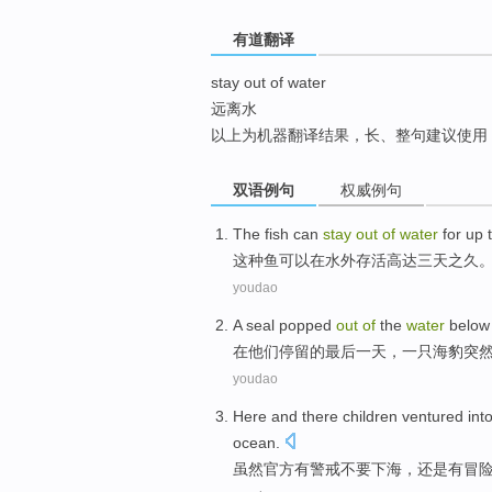
top
有道翻译
stay out of water
远离水
以上为机器翻译结果，长、整句建议使用
双语例句
权威例句
The
fish
can
stay
out
of
water
for
up 
这种
鱼
可以
在
水
外
存活
高达
三
天之久
youdao
A
seal
popped
out
of
the
water
below
在
他们停留
的
最后
一天
，
一
只海豹
突
youdao
Here and
there
children
ventured
int
ocean.
虽然
官方
有
警戒
不要下海，还是有
冒