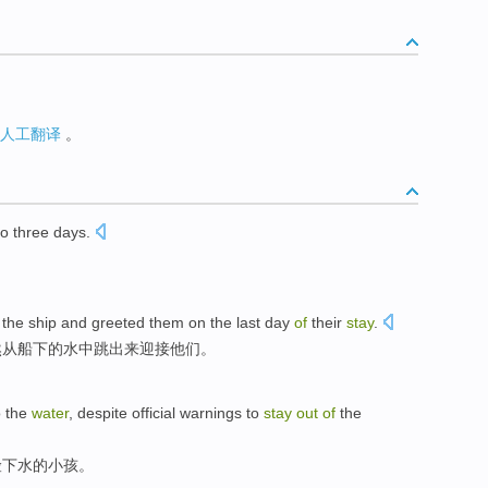
人工翻译
。
to
three
days
.
。
the
ship
and greeted
them
on
the
last
day
of
their
stay
.
然从
船
下
的
水中跳出
来
迎接
他们
。
o the
water
,
despite
official
warnings
to
stay
out
of
the
险
下水的
小孩
。