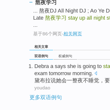
熬夜学习
... 熬夜DJ All Night DJ ; Ao Ye D
Late
熬夜学习
stay up all night 
...
基于86个网页
-
相关网页
相关文章
双语例句
权威例句
Debra
a
says
she
is
going to
st
exam
tomorrow
morning
.
黛
布拉
说
她
会一
整夜
不睡觉，
要
youdao
更多双语例句