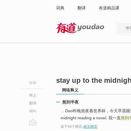
词典
翻译
有道精品课
中
有道 - 网易旗下搜索
stay up to the midnigh
目录
网络释义
释义
熬到半夜
翻译
... Dan昨晚熬夜看世界杯，今天早晨
例句
midnight reading a novel. 我一直
熬到
基于54个网页
-
相关网页
go