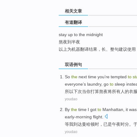
top
相关文章
有道翻译
stay up to the midnight
熬夜到半夜
以上为机器翻译结果，长、整句建议使用
双语例句
So
the
next time
you
’re tempted
to
s
everyone
’s
laundry
,
go
to
sleep inste
所以
下次
当
你
打算
熬夜
将
所有人
的
衣
youdao
By
the
time
I
got
to
Manhattan
,
it was
early-morning
flight
.
等
我
到达
曼哈顿时
，
已
是
午夜
时分。
youdao