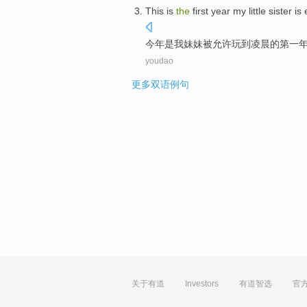
This
is
the
first
year
my
little sister i
今年
是
我
妹妹
被允许
玩
到
凌晨
的
第一
youdao
更多双语例句
关于有道
Investors
有道智选
官