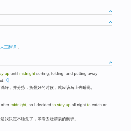
人工翻译
。
tay
up
until
midnight
sorting
,
folding
,
and
putting
away
ad
.
服
洗好，
并
分拣
，
折叠
好的时候，
就应该马上
去睡觉。
after
midnight
,
so
I
decided
to
stay
up
all night
to
catch
an
于是
我
决定
不睡觉
了，等着
去
赶
清晨
的航班。