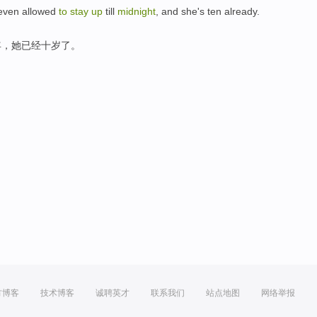
s even
allowed
to
stay
up
till
midnight
, and
she
's
ten
already
.
年
，
她
已经
十岁
了。
方博客
技术博客
诚聘英才
联系我们
站点地图
网络举报