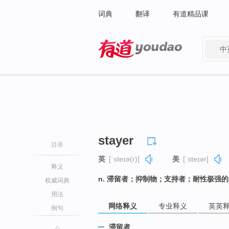
词典
翻译
有道精品课
中
有道 - 网易旗下搜索
stayer
目录
英
[ˈsteɪə(r)]
美
[ˈsteɪər]
释义
n. 滞留者；抑制物；支持者；耐性极强
权威词典
用法
网络释义
专业释义
英英
例句
滞留者