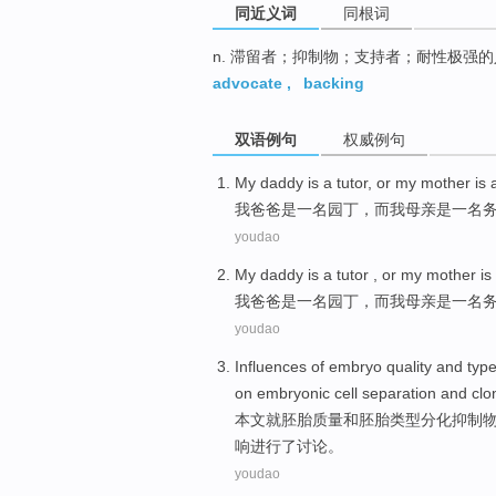
同近义词
同根词
n. 滞留者；抑制物；支持者；耐性极强的
advocate
,
backing
双语例句
权威例句
My
daddy
is
a
tutor,
or
my
mother
is 
我
爸爸
是
一
名园丁，
而
我
母亲
是一名
youdao
My
daddy
is
a
tutor ,
or
my
mother
is
我
爸爸
是
一
名园丁，
而
我
母亲
是一名
youdao
Influences
of
embryo
quality
and
typ
on
embryonic
cell
separation and
clo
本文就
胚胎
质量
和
胚胎
类型
分化
抑制
响
进行了讨论。
youdao