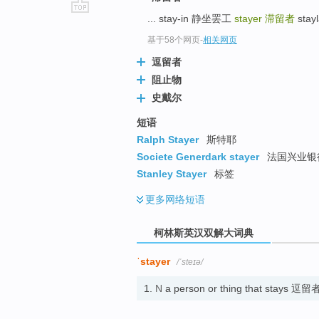
... stay-in 静坐罢工
stayer
滞留者
stay
go
top
基于58个网页
-
相关网页
逗留者
阻止物
史戴尔
短语
Ralph Stayer
斯特耶
Societe Generdark stayer
法国兴业银
Stanley Stayer
标签
更多
网络短语
柯林斯英汉双解大词典
ˈstayer
/ˈsteɪə/
1.
N
a person or thing that stays 逗留