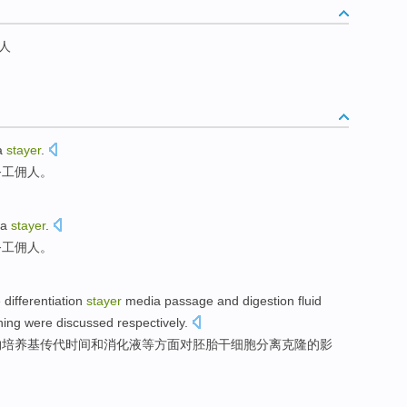
人
a
stayer
.
务工
佣人。
 a
stayer
.
务工
佣人。
e
differentiation
stayer
media passage
and
digestion
fluid
ning
were discussed
respectively.
物培养基
传代
时间和
消化
液等方面
对
胚胎
干细胞
分离
克隆
的
影