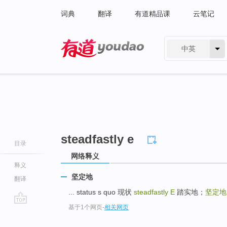
词典
翻译
有道精品课
云笔记
中英
有道 - 网易旗下搜索
steadfastly e
目录
网络释义
释义
坚定地
翻译
... status s quo 现状
steadfastly E
踏实地；
坚定地
基于1个网页
-
相关网页
go
top