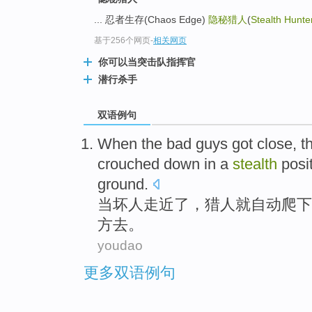
... 忍者生存(Chaos Edge)
隐秘猎人
(
Stealth Hunte
基于256个网页
-
相关网页
你可以当突击队指挥官
潜行杀手
双语例句
When
the
bad guys
got close,
t
crouched
down
in
a
stealth
posi
ground
.
当
坏人
走近了，
猎人
就自动
爬
下
方去。
youdao
更多双语例句