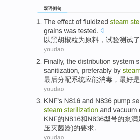
双语例句
The
effect
of fluidized
steam
ste
grains
was
tested
.
以
黑胡椒
粒为原料，试验测试了
youdao
Finally
, the
distribution
system
s
sanitization
,
preferably
by
stea
最后
分配
系统
应
能
消毒
，
最好是
youdao
KNF's
N816
and
N836
pump
se
steam
sterilization
and
vacuum
KNF
的
N816
和
N836型号
的
泵
满
压灭菌器
)的
要求
。
youdao