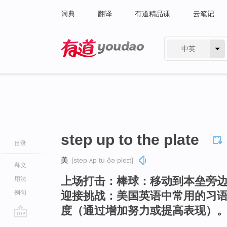
词典
翻译
有道精品课
云笔记
中英
有道 - 网易旗下搜索
step up to the plate
目录
美
[step ʌp tu ðə pleɪt]
释义
上场打击：棒球：移动到本垒旁
用法
例句
迎接挑战：美国英语中常用的习
度（通过增加努力或提高表现）
go