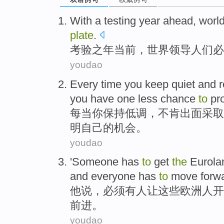
With a
testing
year
ahead,
worl
plate
.
考验
之年
当前，
世界
领导人们
必
youdao
Every time
you
keep
quiet
and
you
have
one
less
chance
to
pr
每当
你
保持
低调
，
不肯
出面采取
明
自己
的
机会
。
youdao
'Someone
has
to
get
the
Eurola
and
everyone
has
to
move
forw
他
说，必须
有人
让
这些
欧洲人开
前进
。
youdao