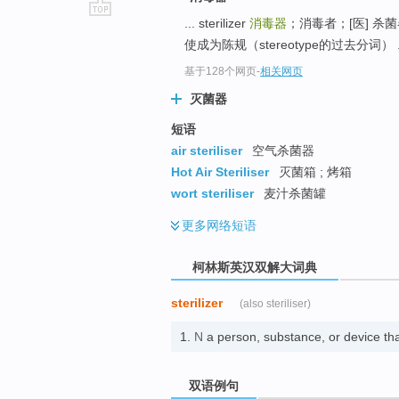
... sterilizer
消毒器
；消毒者；[医] 杀
go
使成为陈规（stereotype的过去分词） .
top
基于128个网页
-
相关网页
灭菌器
短语
air steriliser
空气杀菌器
Hot Air Steriliser
灭菌箱 ; 烤箱
wort steriliser
麦汁杀菌罐
更多
网络短语
柯林斯英汉双解大词典
sterilizer
(also steriliser)
1.
N
a person, substance, or device
双语例句