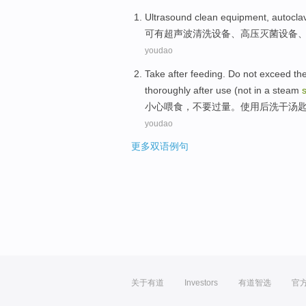
Ultrasound
clean
equipment
,
autocla
可有
超声波
清洗
设备
、高压
灭菌
设备
youdao
Take
after feeding
.
Do
not
exceed th
thoroughly
after
use
(not in a
steam
s
小心
喂食
，
不要
过量。
使用
后
洗
干
汤
youdao
更多双语例句
关于有道
Investors
有道智选
官