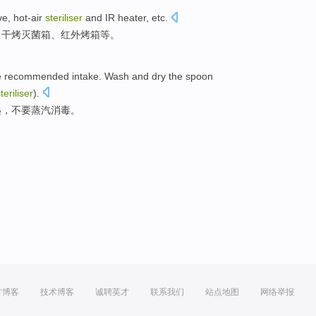
ve
, hot-air
steriliser
and
IR
heater,
etc
.
、干烤
灭菌
箱、
红外
烤箱
等
。
e recommended intake.
Wash and
dry
the
spoon
teriliser
).
匙
，
不要
蒸汽
消毒。
方博客
技术博客
诚聘英才
联系我们
站点地图
网络举报