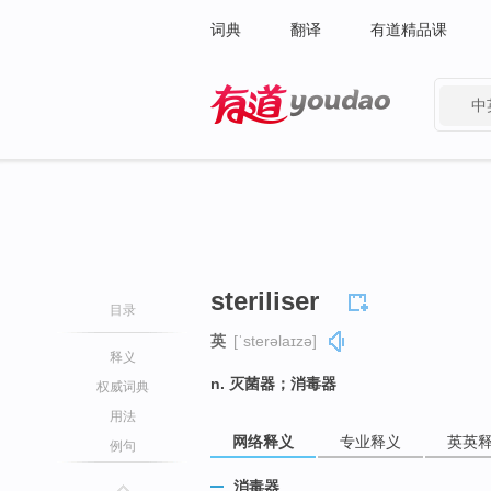
词典
翻译
有道精品课
中
有道 - 网易旗下搜索
steriliser
目录
英
[ˈsterəlaɪzə]
释义
n. 灭菌器；消毒器
权威词典
用法
网络释义
专业释义
英英
例句
消毒器