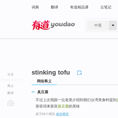
词典
翻译
有道精品课
云笔记
中英
有道 - 网易旗下搜索
stinking tofu
目录
网络释义
释义
臭豆腐
翻译
不过上次我跟一位老美介绍到我们台湾美食时提到
形容词来形容
臭豆腐
的美味
go
基于86个网页
-
相关网页
top