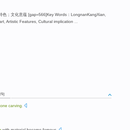
；文化意蕴 [gap=566]Key Words：LongnanKangXian,
rt, Artistic Features, Cultural implication ...
例句
tone
carving
.
g
with
material
became
famous
.