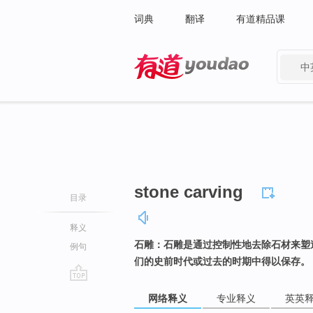
词典
翻译
有道精品课
中
有道 - 网易旗下搜索
stone carving
目录
释义
石雕：石雕是通过控制性地去除石材来塑
例句
们的史前时代或过去的时期中得以保存。
go
网络释义
专业释义
英英
top