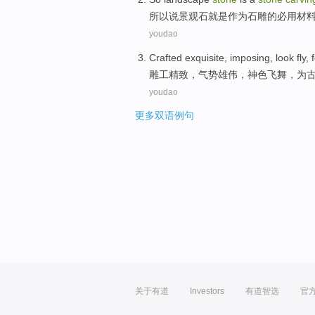
所以说
景观
石
就是
作为
石雕
的必
用
材
youdao
Crafted
exquisite
,
imposing
,
look
fly
,
雕工
精致
，
气势雄伟
，
神色
飞舞
，
为
youdao
更多双语例句
关于有道
Investors
有道智选
官