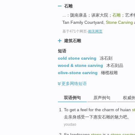
石雕
...：陇南康县；谈家大院；
石雕
；艺术特色
Tan Family Courtyard,
Stone Carving
a
基于471个网页
-
相关网页
建筑石雕
短语
cold stone carving
冻石刻
wood & stone carving
木石刻品
olive-stone carving
橄榄核雕
更多
网络短语
双语例句
原声例句
权威
To
get a
feel
for the
charm
of
huian
s
去
亲身
感受
一下
惠安
石雕
的
魅力
吧。
youdao
So
landscape
stone
is
a
stone
carvin