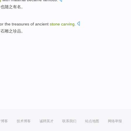
料
也随之
有名
。
for
the treasures
of ancient
stone
carving
.
古
石雕
之
珍品。
方博客
技术博客
诚聘英才
联系我们
站点地图
网络举报