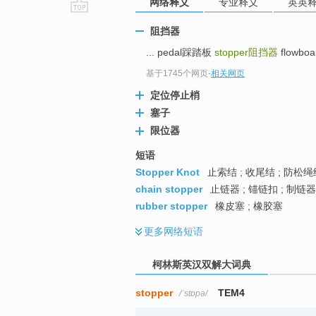
网络释义
专业释义
英英
go
阻挡器
top
... pedal踩踏板
stopper
阻挡器
flowbo
基于1745个网页
-
相关网页
定位停止梢
塞子
限位器
短语
Stopper Knot
止索结 ; 收尾结 ; 防松绳
chain stopper
止链器 ; 锚链扣 ; 制链器
rubber stopper
橡皮塞 ; 橡胶塞
更多
网络短语
柯林斯英汉双解大词典
stopper
TEM4
/ˈstɒpə/