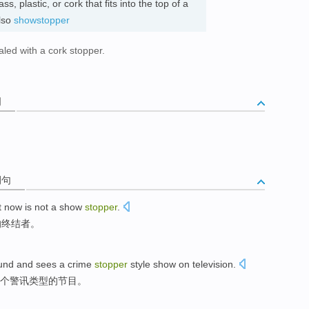
ss, plastic, or cork that fits into the top of a
also
showstopper
ealed with a cork stopper.
。
词
例句
t now is
not
a show
stopper
.
的
终结者
。
und
and
sees
a
crime
stopper
style
show on television
.
个
警
讯
类型
的节目。