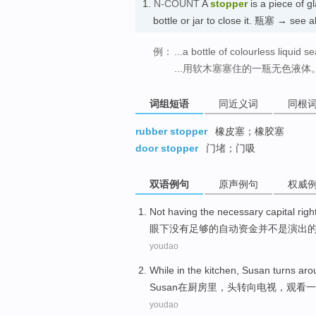
1.
N-COUNT
A
stopper
is a piece of gla
bottle or jar to close it. 瓶塞 → see 
例：
...a bottle of colourless liquid s
...用软木塞塞住的一瓶无色液体
词组短语
同近义词
同根
rubber stopper
橡皮塞；橡胶塞
door stopper
门堵；门吸
双语例句
原声例句
权威
Not
having
the necessary
capital
righ
眼下
没有
足够
的
自动
资金
并
不是
演出
youdao
While
in
the kitchen
,
Susan
turns aro
Susan
在
厨房
里，头
转向
电视，
观看
一
youdao