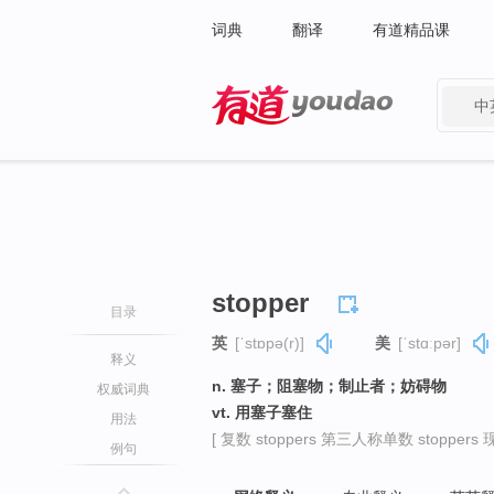
词典
翻译
有道精品课
中
有道 - 网易旗下搜索
stopper
目录
英
[ˈstɒpə(r)]
美
[ˈstɑːpər]
释义
n. 塞子；阻塞物；制止者；妨碍物
权威词典
vt. 用塞子塞住
用法
[ 复数 stoppers 第三人称单数 stoppers 现
例句