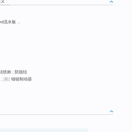
释义
ard流水板 ...
结统称 ; 防脱结
 ;
[船]
锚链制动器