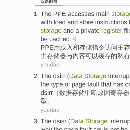
双语例句
The
PPE
accesses
main
storag
with
load
and
store
instructions
storage
and
a private
register
fil
be
cached
.
PPE
用
载入
和
存储
指令
访问
主
主
存储器
与
内容
可以
缓存
的
私有
youdao
The
dsirr
(
Data
Storage
Interrup
the
type
of
page
fault
that has
o
dsirr
（
数据
存储
中断
原因
寄存器
型
。
youdao
The
dsisr
(
Data
Storage
Interrup
why
the
page
fault
could not be